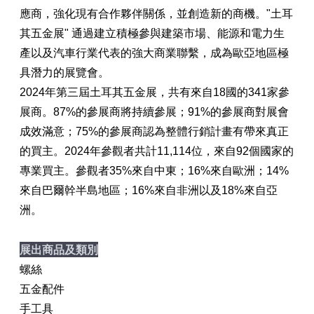
應商，強化現有合作夥伴關係，並創造新的商機。"土耳
其五金展" 通過建立積極參與建築市場、能源和電力生
產以及汽車行業代表的強大商業聯繫，成為歐亞地區極
具潛力的展覽會。
2024年第三屆土耳其五金展，共有來自18國的341家參
展商。87%的參展商將持續參展；91%的參展商對展會
成效滿意；75%的參展商認為整體行銷計畫有帶來真正
的買主。2024年參觀者共計11,114位，來自92個國家的
專業買主。參觀者35%來自中東；16%來自歐洲；14%
來自巴爾幹半島地區；16%來自非洲以及18%來自亞
洲。
展出商品及類別
螺絲
五金配件
手工具