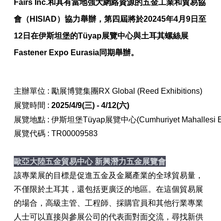
Fairs Inc.和具有當地強大網絡資源的五金工業和貿易協
會（HISIAD）協力舉辦，第四屆將於20245年4月9日至
12日在伊斯坦堡的Tüyap展覽中心與土耳其螺絲展
Fastener Expo Eurasia同期舉辦。
主辦單位 :
勵展博覽集團
RX Global (Reed Exhibitions)
展覽時間 :
2025/4/9(
三
) - 4/12(
六
)
展覽地點 :
伊斯坦堡Tüyap展覽中心(
Cumhuriyet Mahallesi
展覽代碼 :
TR00009583
歐亞大陸五金貿易中心 新興潛力五金展覽會
該專業展的目標是促進五金及金屬產業的全球貿易量，
不僅限於土耳其，還包括更廣泛的地區。在這個貿易展
的場合，高級主管、工程師、採購官員和其他行業專業
人士可以直接與參展公司的代表面對面交流，尋找新供