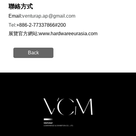
聯絡方式
Email:
venturap.ap@gmail.com
Tel:
+886-2-77337866#200
展覽官方網站:
www.hardwareeurasia.com
Back